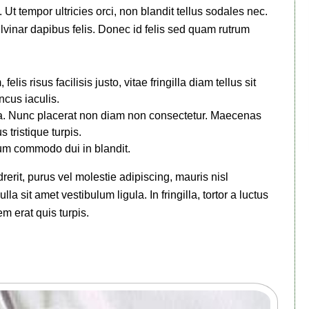
t tempor ultricies orci, non blandit tellus sodales nec.
lvinar dapibus felis. Donec id felis sed quam rutrum
is risus facilisis justo, vitae fringilla diam tellus sit
ncus iaculis.
ra. Nunc placerat non diam non consectetur. Maecenas
s tristique turpis.
um commodo dui in blandit.
rerit, purus vel molestie adipiscing, mauris nisl
lla sit amet vestibulum ligula. In fringilla, tortor a luctus
em erat quis turpis.