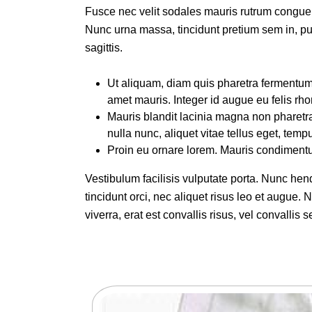
Fusce nec velit sodales mauris rutrum congue. U
Nunc urna massa, tincidunt pretium sem in, pu
sagittis.
Ut aliquam, diam quis pharetra fermentum, fel
amet mauris. Integer id augue eu felis rho
Mauris blandit lacinia magna non pharet
nulla nunc, aliquet vitae tellus eget, tempu
Proin eu ornare lorem. Mauris condiment
Vestibulum facilisis vulputate porta. Nunc hend
tincidunt orci, nec aliquet risus leo et augue. Nu
viverra, erat est convallis risus, vel convallis s