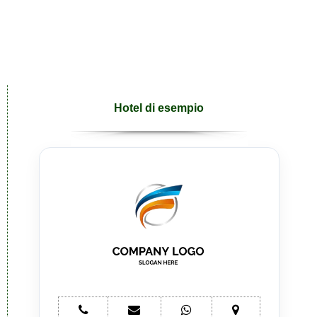
Hotel di esempio
telefono
e-
whatsapp
mappa