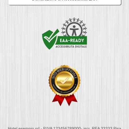
Hotel esempio srl - P.IVA 123456789000- iscr. REA 33333 Pisa