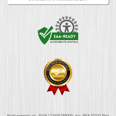
Hotel esempio srl - P.IVA 123456789000- iscr. REA 33333 Pisa