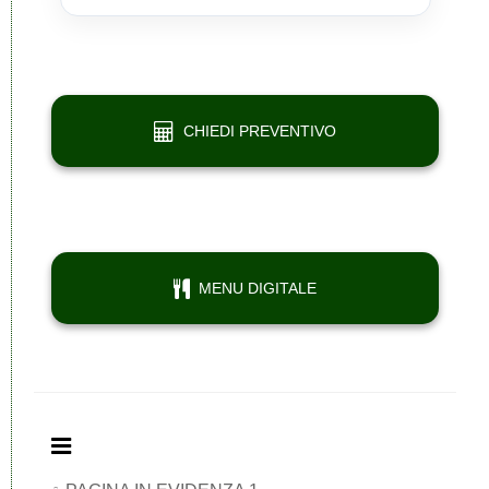
Esempio
Hotel
Esempio
Esempio
Esempio
CHIEDI PREVENTIVO
MENU DIGITALE